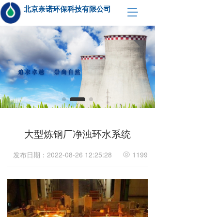
北京奈诺环保科技有限公司  
T
o
g
g
l
e
n
a
v
i
g
a
t
大型炼钢厂净浊环水系统
i
o
发布日期：2022-08-26 12:25:28
1199
n